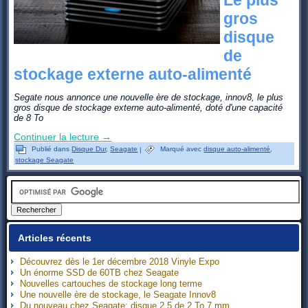
gros
disque
de
stockage externe auto-alimenté
Segate nous annonce une nouvelle ère de stockage, innov8, le plus
gros disque de stockage externe auto-alimenté, doté d'une capacité
de 8 To
Continuer la lecture
→
Publié dans
Disque Dur
,
Seagate
|
Marqué avec
disque auto-alimenté
,
stockage Seagate
Articles récents
Découvrez dès le 1er décembre 2018 Vinyle Expo
Un énorme SSD de 60TB chez Seagate
Nouvelles cartouches de stockage long terme
Une nouvelle ère de stockage, le Seagate Innov8
Du nouveau chez Seagate: disque 2,5 de 2 To 7 mm