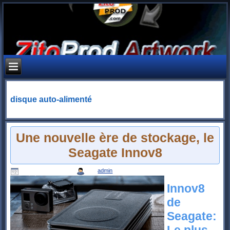
disque auto-alimenté
Une nouvelle ère de stockage, le
Seagate Innov8
Publié le
6 avril 2016
|
Par
admin
Innov8
de
Seagate:
Le plus